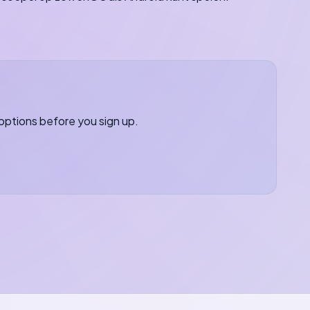
options before you sign up.