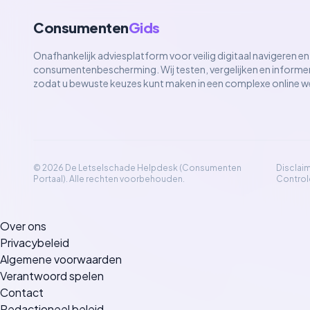
Consumenten
Gids
Onafhankelijk adviesplatform voor veilig digitaal navigeren en
consumentenbescherming. Wij testen, vergelijken en informe
zodat u bewuste keuzes kunt maken in een complexe online w
© 2026 De Letselschade Helpdesk (Consumenten
Disclaim
Portaal). Alle rechten voorbehouden.
Controle
Over ons
Privacybeleid
Algemene voorwaarden
Verantwoord spelen
Contact
Redactioneel beleid