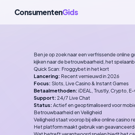
Consumenten
Gids
Ben je op zoek naar een verfrissende online 
kijken naar de betrouwbaarheid, het spelaan
Quick Scan: Froggybet in het kort
Lancering:
Recent vernieuwd in 2026
Focus:
Slots, Live Casino & Instant Games
Betaalmethoden:
iDEAL, Trustly, Crypto, E-
Support:
24/7 Live Chat
Status:
Actief en geoptimaliseerd voor mobi
Betrouwbaarheid en Veiligheid
Veiligheid staat voorop bij elke online casin
Het platform maakt gebruik van geavanceer
Wat betreft verantwoord spelen biedt het casin