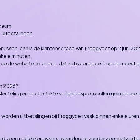
ereum.
e uitbetalingen.
ussen, dan is de klantenservice van Froggybet op 2 juni 2026
nkele minuten.
op de website te vinden, dat antwoord geeft op de meest ges
in 2026?
sleuteling en heeft strikte veiligheidsprotocollen geïmpleme
s worden uitbetalingen bij Froggybet vaak binnen enkele uren
rd voor mobiele browsers, waardoor je zonder app-installatie