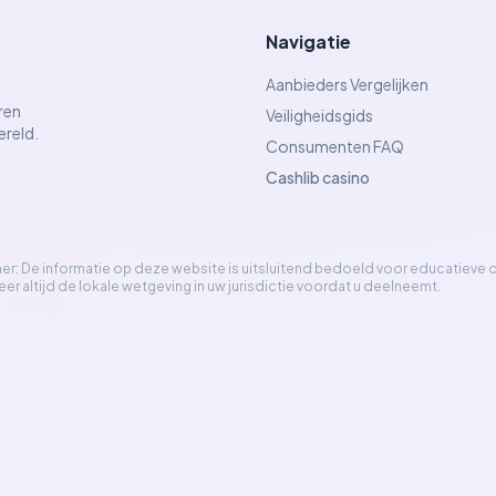
Navigatie
Aanbieders Vergelijken
ren
Veiligheidsgids
ereld.
Consumenten FAQ
Cashlib casino
er: De informatie op deze website is uitsluitend bedoeld voor educatieve d
er altijd de lokale wetgeving in uw jurisdictie voordat u deelneemt.