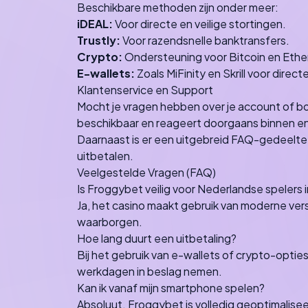
Beschikbare methoden zijn onder meer:
iDEAL:
Voor directe en veilige stortingen.
Trustly:
Voor razendsnelle banktransfers.
Crypto:
Ondersteuning voor Bitcoin en Eth
E-wallets:
Zoals MiFinity en Skrill voor direct
Klantenservice en Support
Mocht je vragen hebben over je account of bon
beschikbaar en reageert doorgaans binnen e
Daarnaast is er een uitgebreid FAQ-gedeelte 
uitbetalen.
Veelgestelde Vragen (FAQ)
Is Froggybet veilig voor Nederlandse spelers 
Ja, het casino maakt gebruik van moderne ver
waarborgen.
Hoe lang duurt een uitbetaling?
Bij het gebruik van e-wallets of crypto-optie
werkdagen in beslag nemen.
Kan ik vanaf mijn smartphone spelen?
Absoluut. Froggybet is volledig geoptimalisee