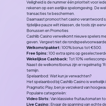
Veiligheid is de nummer één prioriteit voor ie
rekenen op een eerlijke spelomgeving. De we
transacties te beschermen.
Daarnaast promoot het casino verantwoord spel
tijdelijke pauze wilt inlassen, de tools zijn e
Bonussen en Promoties
Cashlib Casino verwelkomt nieuwe spelers m
geven. Vergeet niet de rondspeelvoorwaarden
Welkomstpakket:
100% bonus tot €500.
Free Spins:
100 extra spins op geselecteerd
Wekelijkse Cashback:
Tot 10% verliescomp
Naast de welkomstbonus zijn er regelmatig 'R
termijn.
Spelaanbod: Wat kun je verwachten?
Het spelaanbod bij Cashlib Casino is werkel
Pragmatic Play, ben je verzekerd van hoogwaa
Populaire categorieën:
Video Slots:
Van klassieke fruitautomaten t
Live Casino:
Ervaar de spanning van echte dea