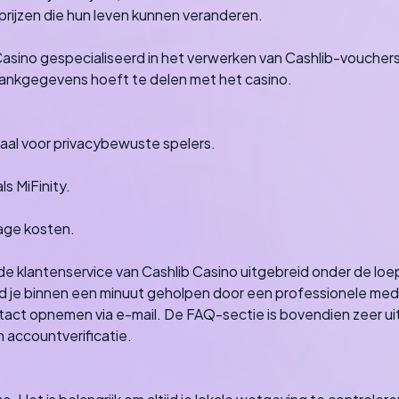
prijzen die hun leven kunnen veranderen.
asino gespecialiseerd in het verwerken van Cashlib-vouchers.
ankgegevens hoeft te delen met het casino.
aal voor privacybewuste spelers.
s MiFinity.
age kosten.
de klantenservice van Cashlib Casino uitgebreid onder de loe
ord je binnen een minuut geholpen door een professionele me
ontact opnemen via e-mail. De FAQ-sectie is bovendien zeer 
 accountverificatie.