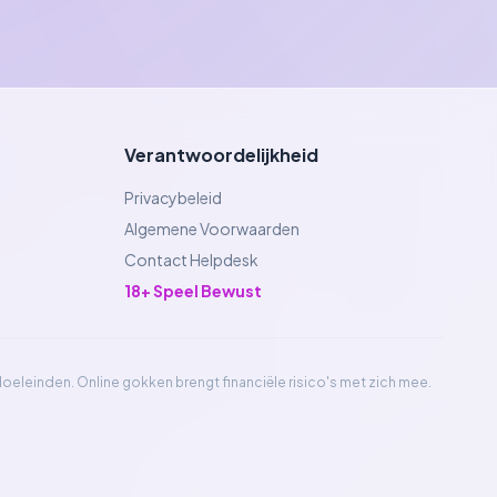
Verantwoordelijkheid
Privacybeleid
Algemene Voorwaarden
Contact Helpdesk
18+ Speel Bewust
oeleinden. Online gokken brengt financiële risico's met zich mee.