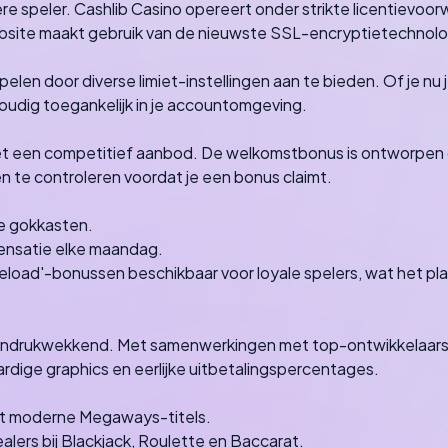
dere speler. Cashlib Casino opereert onder strikte licentievo
bsite maakt gebruik van de nieuwste SSL-encryptietechnolog
en door diverse limiet-instellingen aan te bieden. Of je nu j
envoudig toegankelijk in je accountomgeving.
et een competitief aanbod. De welkomstbonus is ontworpen 
 te controleren voordat je een bonus claimt.
e gokkasten.
ensatie elke maandag.
eload'-bonussen beschikbaar voor loyale spelers, wat het pla
ijk indrukwekkend. Met samenwerkingen met top-ontwikkelaars
rdige graphics en eerlijke uitbetalingspercentages.
ot moderne Megaways-titels.
lers bij Blackjack, Roulette en Baccarat.