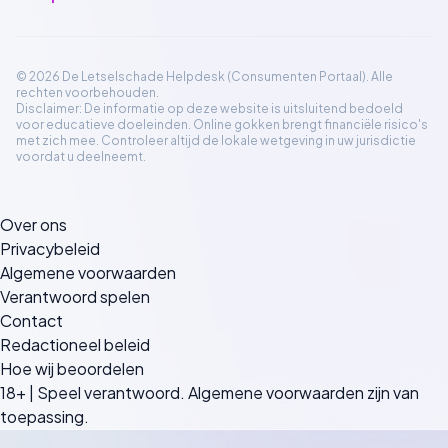
© 2026 De Letselschade Helpdesk (Consumenten Portaal). Alle
rechten voorbehouden.
Disclaimer: De informatie op deze website is uitsluitend bedoeld
voor educatieve doeleinden. Online gokken brengt financiële risico's
met zich mee. Controleer altijd de lokale wetgeving in uw jurisdictie
voordat u deelneemt.
Over ons
Privacybeleid
Algemene voorwaarden
Verantwoord spelen
Contact
Redactioneel beleid
Hoe wij beoordelen
18+ | Speel verantwoord. Algemene voorwaarden zijn van
toepassing.