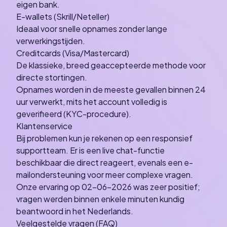
eigen bank.
E-wallets (Skrill/Neteller)
Ideaal voor snelle opnames zonder lange
verwerkingstijden.
Creditcards (Visa/Mastercard)
De klassieke, breed geaccepteerde methode voor
directe stortingen.
Opnames worden in de meeste gevallen binnen 24
uur verwerkt, mits het account volledig is
geverifieerd (KYC-procedure).
Klantenservice
Bij problemen kun je rekenen op een responsief
supportteam. Er is een live chat-functie
beschikbaar die direct reageert, evenals een e-
mailondersteuning voor meer complexe vragen.
Onze ervaring op 02-06-2026 was zeer positief;
vragen werden binnen enkele minuten kundig
beantwoord in het Nederlands.
Veelgestelde vragen (FAQ)